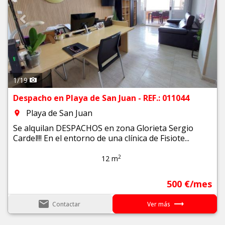
1
/
19
Despacho en Playa de San Juan - REF.: 011044
Playa de San Juan
room
Se alquilan DESPACHOS en zona Glorieta Sergio
Cardel!!! En el entorno de una clínica de Fisiote...
2
12 m
500 €/mes
email
trending_flat
Contactar
Ver más