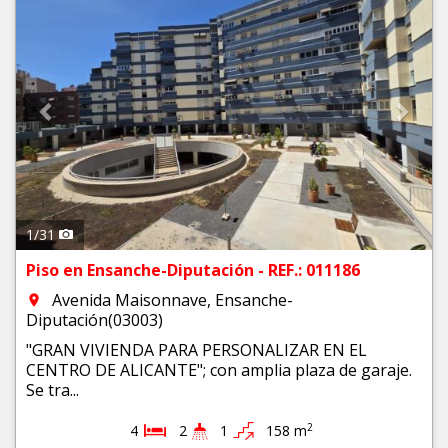
1
/
31
Piso en Ensanche-Diputación - REF.: 011186
Avenida Maisonnave, Ensanche-
room
Diputación(03003)
"GRAN VIVIENDA PARA PERSONALIZAR EN EL
CENTRO DE ALICANTE"; con amplia plaza de garaje.
Se tra...
2
4
2
1
158 m