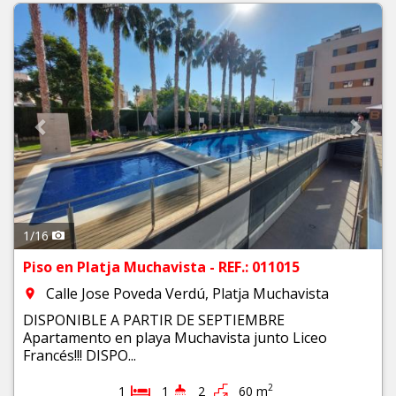
Previous
Next
1
/
16
Piso en Platja Muchavista - REF.: 011015
Calle Jose Poveda Verdú, Platja Muchavista
room
DISPONIBLE A PARTIR DE SEPTIEMBRE
Apartamento en playa Muchavista junto Liceo
Francés!!! DISPO...
2
1
1
2
60 m