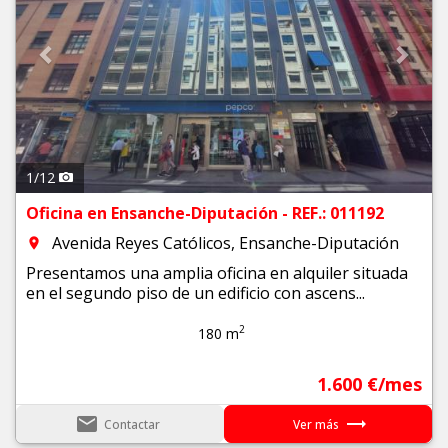
1
/
12
Oficina en Ensanche-Diputación - REF.: 011192
Avenida Reyes Católicos, Ensanche-Diputación
room
Presentamos una amplia oficina en alquiler situada
en el segundo piso de un edificio con ascens...
2
180 m
1.600 €/mes
email
trending_flat
Contactar
Ver más