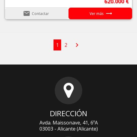
620.000 €
email
trending_flat
Contactar
Ver más
chevron_right
1
2
DIRECCIÓN
Avda. Maissonave, 41, 6ºA
03003 - Alicante (Alicante)