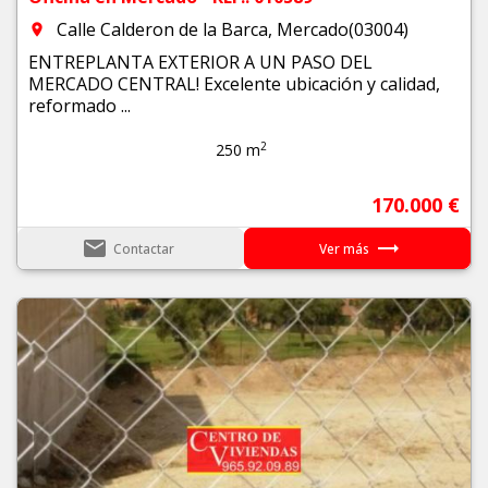
Calle Calderon de la Barca, Mercado(03004)
room
ENTREPLANTA EXTERIOR A UN PASO DEL
MERCADO CENTRAL! Excelente ubicación y calidad,
reformado ...
2
250 m
170.000 €
email
trending_flat
Contactar
Ver más