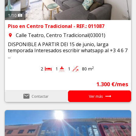
1
/
10
Piso en Centro Tradicional - REF.: 011087
Calle Teatro, Centro Tradicional(03001)
room
DISPONIBLE A PARTIR DEl 15 de junio, larga
temporada Interesados escribir whatsapp al +3 4 6 7
...
2
2
1
1
80 m
1.300 €/mes
email
trending_flat
Contactar
Ver más
Previous
Next