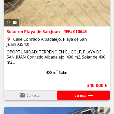
1
/
1
Solar en Playa de San Juan - REF.: 010645
Calle Conrado Albadalejo, Playa de San
room
Juan(03540)
OPORTUNIDAD! TERRENO EN EL GOLF, PLAYA DE
SAN JUAN Conrado Albadalejo, 400 m2. Solar de 400
m2...
2
400 m
Solar
340.000 €
email
trending_flat
Contactar
Ver más
Previous
Next