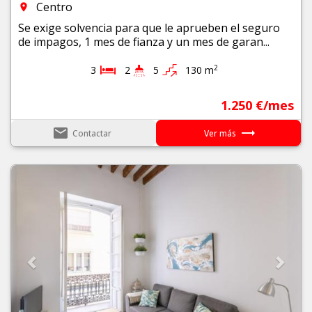
Centro
room
Se exige solvencia para que le aprueben el seguro
de impagos, 1 mes de fianza y un mes de garan...
2
3
2
5
130 m
1.250 €/mes
email
trending_flat
Contactar
Ver más
Previous
Next