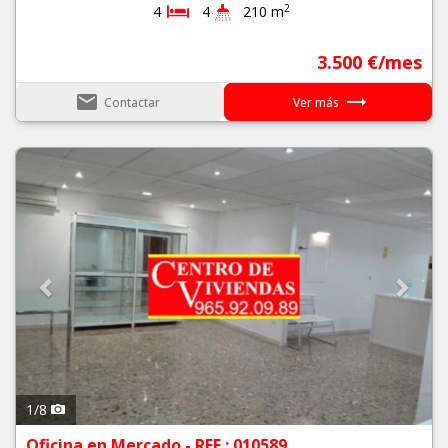
2
4
4
210 m
3.500 €/mes
email
trending_flat
Contactar
Ver más
Previous
Next
1
/
8
Oficina en Mercado - REF.: 010589