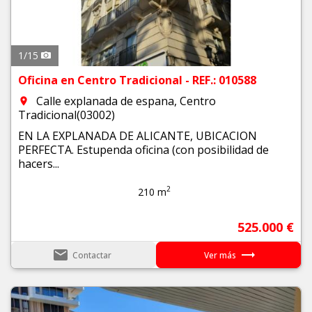
1
/
15
Oficina en Centro Tradicional - REF.: 010588
Calle explanada de espana, Centro
room
Tradicional(03002)
EN LA EXPLANADA DE ALICANTE, UBICACION
PERFECTA. Estupenda oficina (con posibilidad de
hacers...
2
210 m
525.000 €
email
trending_flat
Contactar
Ver más
Previous
Next