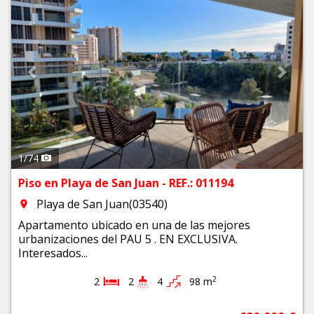
1
/
74
Piso en Playa de San Juan - REF.: 011194
Playa de San Juan(03540)
room
Apartamento ubicado en una de las mejores
urbanizaciones del PAU 5 . EN EXCLUSIVA.
Interesados...
2
2
2
4
98 m