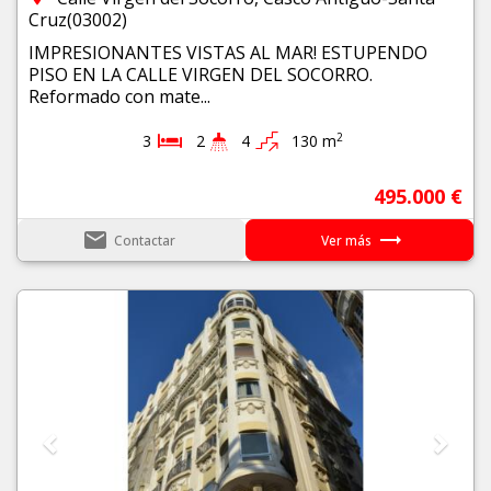
Cruz(03002)
IMPRESIONANTES VISTAS AL MAR! ESTUPENDO
PISO EN LA CALLE VIRGEN DEL SOCORRO.
Reformado con mate...
2
3
2
4
130 m
495.000 €
email
trending_flat
Contactar
Ver más
Previous
Next