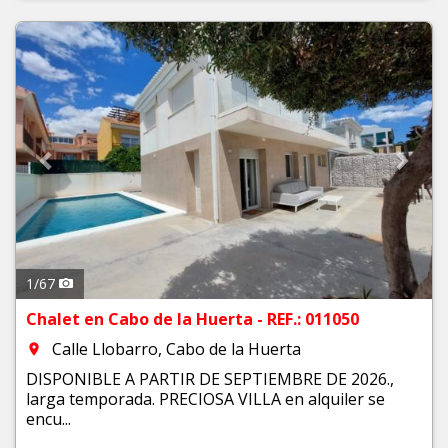
Previous
Next
1
/
67
Chalet en Cabo de la Huerta - REF.: 011050
Calle Llobarro, Cabo de la Huerta
room
DISPONIBLE A PARTIR DE SEPTIEMBRE DE 2026.,
larga temporada. PRECIOSA VILLA en alquiler se
encu...