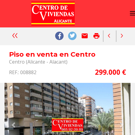
email
print
Piso en venta en Centro
Centro (Alicante - Alacant)
299.000 €
REF.: 008882