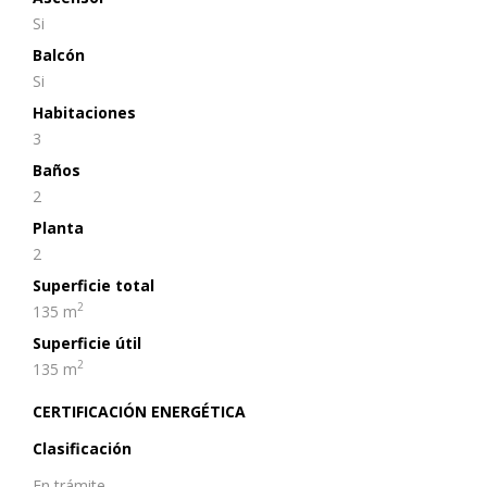
Si
Balcón
Si
Habitaciones
3
Baños
2
Planta
2
Superficie total
2
135 m
Superficie útil
2
135 m
CERTIFICACIÓN ENERGÉTICA
Clasificación
En trámite