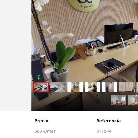
Precio
Referencia
500 €/mes
011044