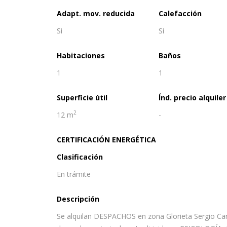
Adapt. mov. reducida
Calefacción
Si
Si
Habitaciones
Baños
1
1
Superficie útil
Índ. precio alquiler
2
12 m
-
CERTIFICACIÓN ENERGÉTICA
Clasificación
En trámite
Descripción
Se alquilan DESPACHOS en zona Glorieta Sergio Cardel